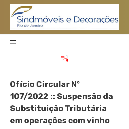
Home
News
Ofícios
Ofício Circular Nº
107/2022 ::...
S
indMoveis-Rio
Sindicato de Móveis e Decorações do Município do Rio de Janeiro
Ofício Circular Nº
107/2022 :: Suspensão da
Substituição Tributária
em operações com vinho