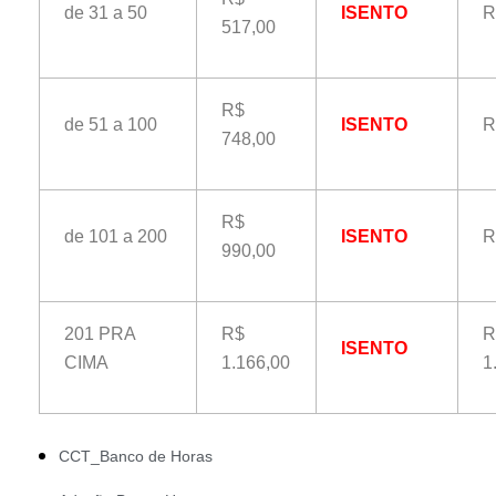
de 31 a 50
ISENTO
R
517,00
R$
de 51 a 100
ISENTO
R
748,00
R$
de 101 a 200
ISENTO
R
990,00
201 PRA
R$
R
ISENTO
CIMA
1.166,00
1
CCT_Banco de Horas