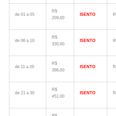
R$
de 01 a 05
ISENTO
R
209,00
R$
de 06 a 10
ISENTO
R
330,00
R$
de 11 a 20
ISENTO
R
396,00
R$
de 21 a 30
ISENTO
R
451,00
R$