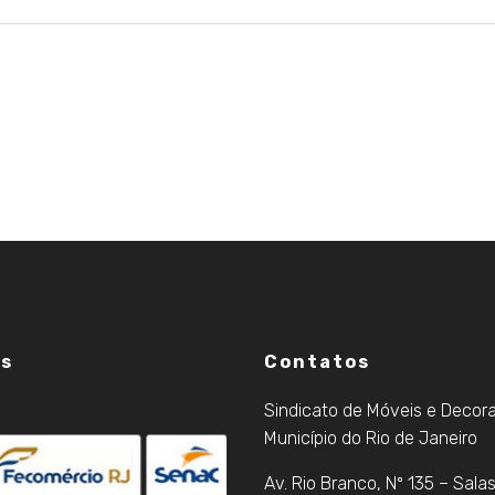
os
Contatos
Sindicato de Móveis e Decor
Município do Rio de Janeiro
Av. Rio Branco, Nº 135 – Sala