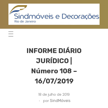
Home
Blog
Informes Jurídicos
INFORME
DIÁRIO JURÍDICO | Núme...
S
indMoveis-Rio
Sindicato de Móveis e Decorações do Município do Rio de Janeiro
INFORME DIÁRIO
JURÍDICO |
Número 108 –
16/07/2019
18 de julho de 2019
por
SindMóveis